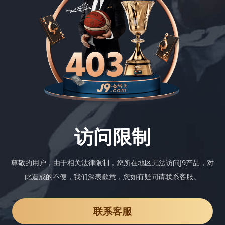
访问限制
尊敬的用户，由于相关法律限制，您所在地区无法访问J9产品，对
此造成的不便，我们深表歉意，您如有疑问请联系客服。
联系客服