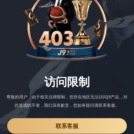
访问限制
尊敬的用户，由于相关法律限制，您所在地区无法访问J9产品，对
此造成的不便，我们深表歉意，您如有疑问请联系客服。
联系客服