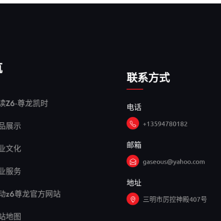
航
联系方式
电话
读Z6·尊龙凯时
+13594780182
品展示
邮箱
业文化
gaseous@yahoo.com
业服务
地址
动z6尊龙官方网站
三明市厉控神殿407号
站地图