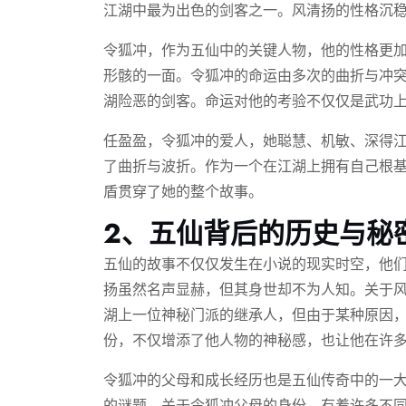
江湖中最为出色的剑客之一。风清扬的性格沉
令狐冲，作为五仙中的关键人物，他的性格更
形骸的一面。令狐冲的命运由多次的曲折与冲
湖险恶的剑客。命运对他的考验不仅仅是武功
任盈盈，令狐冲的爱人，她聪慧、机敏、深得
了曲折与波折。作为一个在江湖上拥有自己根
盾贯穿了她的整个故事。
2、五仙背后的历史与秘
五仙的故事不仅仅发生在小说的现实时空，他
扬虽然名声显赫，但其身世却不为人知。关于
湖上一位神秘门派的继承人，但由于某种原因
份，不仅增添了他人物的神秘感，也让他在许
令狐冲的父母和成长经历也是五仙传奇中的一
的谜题。关于令狐冲父母的身份，有着许多不