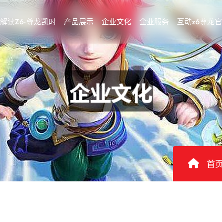
解读Z6·尊龙凯时
产品展示
企业文化
企业服务
互动z6尊龙
首