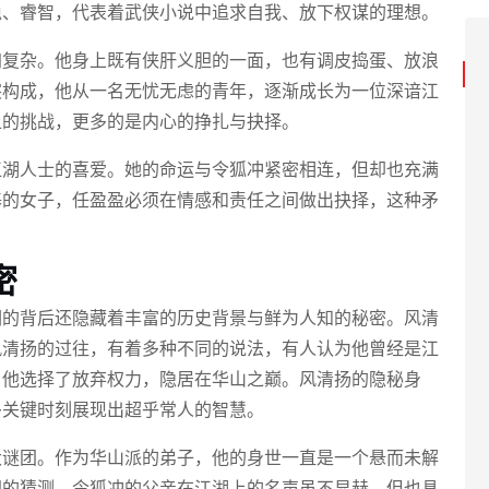
稳、睿智，代表着武侠小说中追求自我、放下权谋的理想。
加复杂。他身上既有侠肝义胆的一面，也有调皮捣蛋、放浪
突构成，他从一名无忧无虑的青年，逐渐成长为一位深谙江
上的挑战，更多的是内心的挣扎与抉择。
江湖人士的喜爱。她的命运与令狐冲紧密相连，但却也充满
基的女子，任盈盈必须在情感和责任之间做出抉择，这种矛
密
们的背后还隐藏着丰富的历史背景与鲜为人知的秘密。风清
风清扬的过往，有着多种不同的说法，有人认为他曾经是江
，他选择了放弃权力，隐居在华山之巅。风清扬的隐秘身
多关键时刻展现出超乎常人的智慧。
大谜团。作为华山派的弟子，他的身世一直是一个悬而未解
同的猜测。令狐冲的父亲在江湖上的名声虽不显赫，但也具