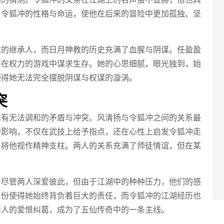
了令狐冲的性格与命运，使他在后来的冒险中更加孤独、坚
教的继承人，而日月神教的历史充满了血腥与阴谋。任盈盈
要在权力的游戏中谋求生存。她的心思细腻，眼光独到，始
使得她无法完全摆脱阴谋与权谋的漩涡。
突
也有无法调和的矛盾与冲突。风清扬与令狐冲之间的关系最
的影响，不仅在武技上给予指点，还在心性上启发令狐冲走
，将他视作精神支柱。两人的关系充满了师徒情谊，但在某
。尽管两人深爱彼此，但由于江湖中的种种压力，他们的感
身份使得她始终背负着巨大的责任，而令狐冲的江湖经历也
两人的爱恨纠葛，成为了五仙传奇中的一条主线。