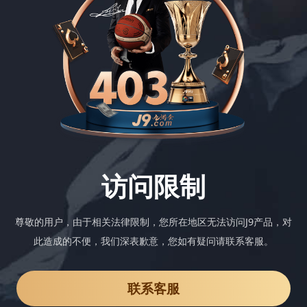
访问限制
尊敬的用户，由于相关法律限制，您所在地区无法访问J9产品，对
此造成的不便，我们深表歉意，您如有疑问请联系客服。
联系客服