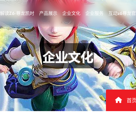
解读Z6·尊龙凯时
产品展示
企业文化
企业服务
互动z6尊龙
首