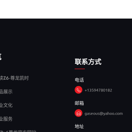
航
联系方式
电话
读Z6·尊龙凯时
+13594780182
品展示
邮箱
业文化
gaseous@yahoo.com
业服务
地址