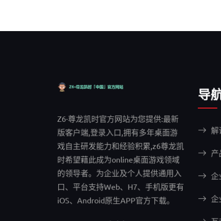
导
Z6·尊龙凯时官方网站为您提供:最新
解
版客户端,登录入口,拥有多年桌面游
戏自主研发能力和经验积累,z6尊龙凯
产
时希望藉此成为online桌面游戏领域
的领导者。为企业及个人提供通用入
企
口、平台支持Web、H7、手机版更有
企
iOS、Android原生APP官方下载。