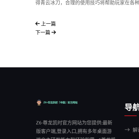
得青云冰刀，合理的使用技巧将帮助玩家在各
上一篇
下一篇
导
Z6·尊龙凯时官方网站为您提供:最新
解
版客户端,登录入口,拥有多年桌面游