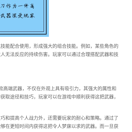
或技能配合使用，形成强大的组合技能。例如，某些角色的
敌人无法反应的持续伤害。玩家可以通过合理搭配武器和技
款高端武器，不仅在外观上具有吸引力，其强大的属性和
的获取途径和技巧，玩家可以在游戏中顺利获得这把武器，
技巧和提高个人战力外，还需要玩家的耐心和策略。通过了
能够在更短时间内获得这把令人梦寐以求的武器。而一旦获