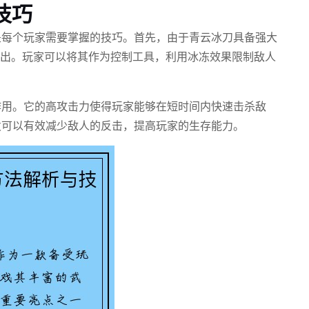
技巧
是每个玩家需要掌握的技巧。首先，由于青云冰刀具备强大
突出。玩家可以将其作为控制工具，利用冰冻效果限制敌人
作用。它的高攻击力使得玩家能够在短时间内快速击杀敌
发可以有效减少敌人的反击，提高玩家的生存能力。