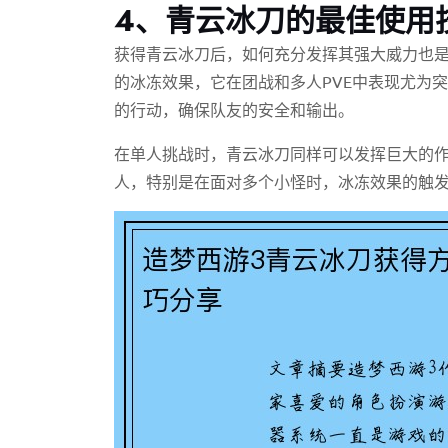
4、青云冰刀的最佳使用
获得青云冰刀后，如何充分发挥其强大威力也
的冰冻效果，它在团战和多人PVE中表现尤为
的行动，确保队友的安全和输出。
在单人挑战时，青云冰刀同样可以发挥巨大的
人，特别是在面对多个小怪时，冰冻效果的触