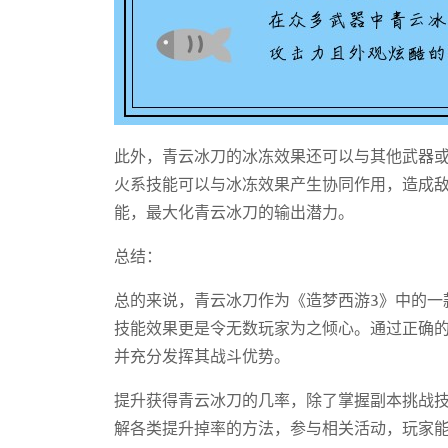
此外，青云冰刀的冰冻效果还可以与其他武器
火系技能可以与冰冻效果产生协同作用，造成
能，最大化青云冰刀的输出潜力。
总结：
总的来说，青云冰刀作为《造梦西游3》中的一
技能效果更是令无数玩家为之倾心。通过正确
并充分发挥其战斗优势。
提升获得青云冰刀的几率，除了掌握副本挑战
解各类提升掉率的方法，参与相关活动，玩家