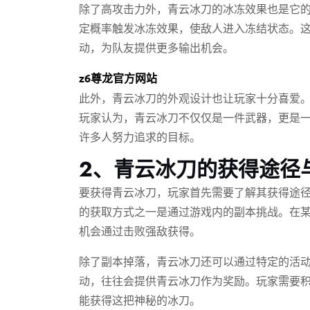
除了高攻击力外，青云冰刀的冰冻效果也是它
定概率触发冰冻效果，使敌人进入冻结状态。
动，为队友提供更多输出机会。
z6尊龙官方网站
此外，青云冰刀的外观设计也让玩家十分喜爱
玩家认为，青云冰刀不仅仅是一件武器，更是
许多人努力追求的目标。
2、青云冰刀的获得途径
要获得青云冰刀，玩家首先需要了解其获得途
的获取方式之一是通过游戏内的副本挑战。在
机会通过击败强敌获得。
除了副本掉落，青云冰刀还可以通过特定的活
动，往往会提供青云冰刀作为奖励。玩家需要
能获得这把神秘的冰刀。