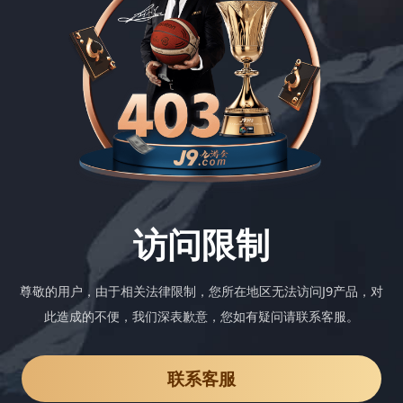
访问限制
尊敬的用户，由于相关法律限制，您所在地区无法访问J9产品，对
此造成的不便，我们深表歉意，您如有疑问请联系客服。
联系客服