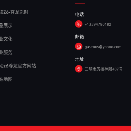
电话
读Z6·尊龙凯时
+13594780182
品展示
邮箱
业文化
gaseous@yahoo.com
业服务
地址
动z6尊龙官方网站
三明市厉控神殿407号
站地图