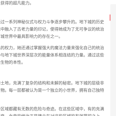
段获得的超凡能力。
通过一系列神秘仪式与权力斗争逐步攀升的。地下城的历史
统中融入了古老力量的印记，使得她成为了无可争议的统治
下城世界中最具影响力的存在之一。
己的权力，她还通过掌握强大的魔法力量来强化自己的统治
种与地下城世界深层次的能量体系相连结的力量。通过这些
些生物的本性。
的土地，充满了复杂的结构和未解的秘密。地下城的层级非
生物。每一层都被认为是一个独立的小世界，拥有自己独特
个区域都藏有无数的危险与奇迹。在这些区域中，有的充满
源泉。女皇的统治正是建立在对这些区域的有效掌控之上，