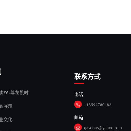
航
联系方式
电话
读Z6·尊龙凯时
+13594780182
品展示
邮箱
业文化
gaseous@yahoo.com