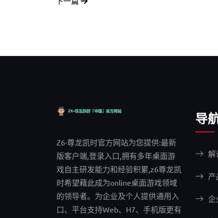
下一篇
导
Z6·尊龙凯时官方网站为您提供:最新
解
版客户端,登录入口,拥有多年桌面游
戏自主研发能力和经验积累,z6尊龙凯
产
时希望藉此成为online桌面游戏领域
的领导者。为企业及个人提供通用入
企
口、平台支持Web、H7、手机版更有