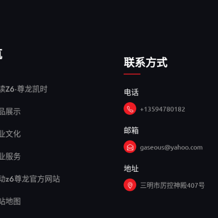
航
联系方式
电话
读Z6·尊龙凯时
+13594780182
品展示
邮箱
业文化
gaseous@yahoo.com
业服务
地址
动z6尊龙官方网站
三明市厉控神殿407号
站地图