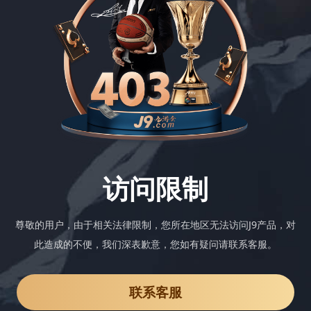
访问限制
尊敬的用户，由于相关法律限制，您所在地区无法访问J9产品，对
此造成的不便，我们深表歉意，您如有疑问请联系客服。
联系客服