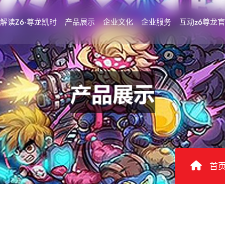
解读Z6·尊龙凯时
产品展示
企业文化
企业服务
互动z6尊龙
首