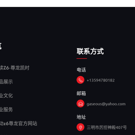
航
联系方式
电话
读Z6·尊龙凯时
+13594780182
品展示
邮箱
业文化
gaseous@yahoo.com
业服务
地址
动z6尊龙官方网站
三明市厉控神殿407号