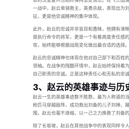
一战中，赵云单骑救主，英勇杀敌，表现出为
征，更是他忠诚精神的集中体现。
此外，赵云的忠诚并非盲目和愚昧，他拥有清
是执行命令的将军，更是一个有着高度责任感
攻，始终能够根据战局变化做出最合适的选择
赵云的忠诚精神也体现在他对自己部下和百姓
领袖。在战争的残酷环境中，赵云始终保持着
自己职责的忠诚。正是这种责任心和无私的忠
3、赵云的英雄事迹与历
赵云一生的英雄事迹数不胜数，最为人称道的
枪匹马穿越敌阵，成功救出刘备的儿子刘禅，
围，赵云也毫不退缩，以一己之力挽救了刘备
除了长坂坡，赵云在其他战争中的表现同样令