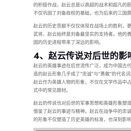
的积极作战，赵云总是以高超的战术和超凡的
不仅巩固了刘备政权的基础，也为后来的三国
赵云的历史贡献不仅仅体现在战场上的胜利，
武将，赵云始终是刘备最坚实的支持者。他的
国的历史进程带来了深远的影响。
4、赵云传说对后世的影
赵云的英雄事迹在后世流传广泛，成为中国古
造的赵云形象几乎成了“忠诚”与“勇敢”的代
赵云作为英雄人物的形象，不仅在文学作品中
式中的常见题材。
赵云的传说也对后世的军事思想和英雄形象塑
借鉴了赵云的事迹与精神。赵云在战争中的忠
的形象不仅塑造了历史英雄的标准，也深刻影