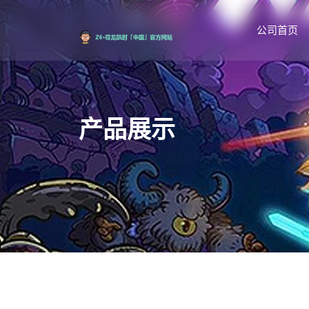
公司首页
产品展示