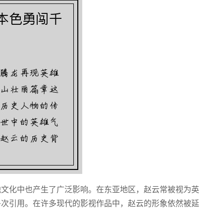
他文化中也产生了广泛影响。在东亚地区，赵云常被视为英
多次引用。在许多现代的影视作品中，赵云的形象依然被延