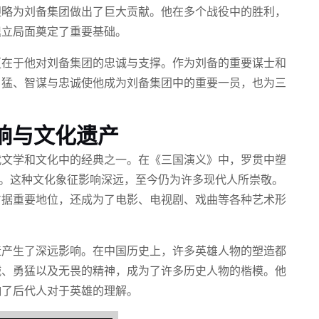
胆略为刘备集团做出了巨大贡献。他在多个战役中的胜利，
鼎立局面奠定了重要基础。
更在于他对刘备集团的忠诚与支撑。作为刘备的重要谋士和
勇猛、智谋与忠诚使他成为刘备集团中的重要一员，也为三
响与文化遗产
代文学和文化中的经典之一。在《三国演义》中，罗贯中塑
名词。这种文化象征影响深远，至今仍为许多现代人所崇敬。
占据重要地位，还成为了电影、电视剧、戏曲等各种艺术形
造产生了深远影响。在中国历史上，许多英雄人物的塑造都
诚、勇猛以及无畏的精神，成为了许多历史人物的楷模。他
响了后代人对于英雄的理解。